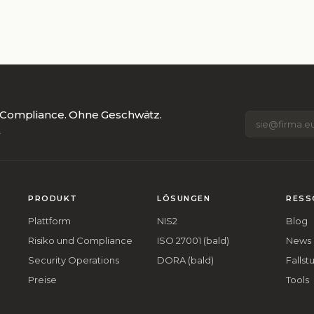
s, Compliance. Ohne Geschwätz.
.
PRODUKT
LÖSUNGEN
RESS
Plattform
NIS2
Blog
Risiko und Compliance
ISO 27001 (bald)
News
Security Operations
DORA (bald)
Fallst
Preise
Tools