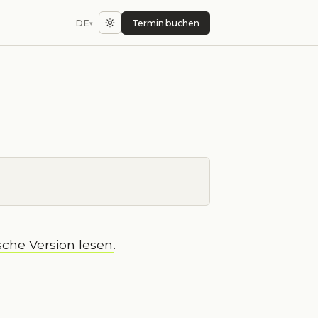
DE
Termin buchen
▾
sche Version lesen
.