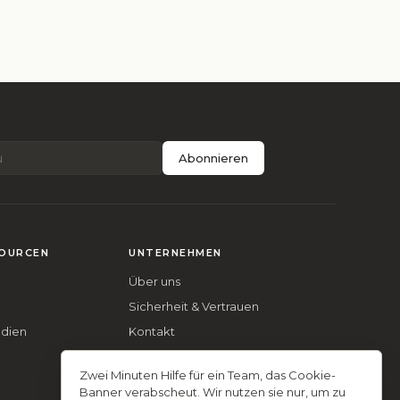
Abonnieren
OURCEN
UNTERNEHMEN
Über uns
Sicherheit & Vertrauen
udien
Kontakt
Zwei Minuten Hilfe für ein Team, das Cookie-
Banner verabscheut. Wir nutzen sie nur, um zu