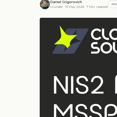
Daniel Grigorovich
NIS
Gründer · 13 May 2026 · 7 Min. Lesezeit