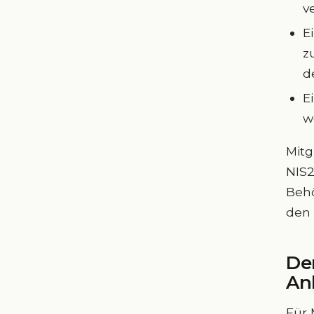
v
E
z
d
E
w
Mitg
NIS2
Behö
den 
De
Anb
Für 