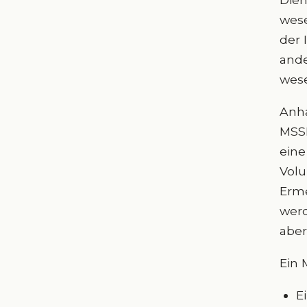
wese
der 
ande
wese
Anha
MSSP
eine
Volu
Erme
werd
aber
Ein 
E