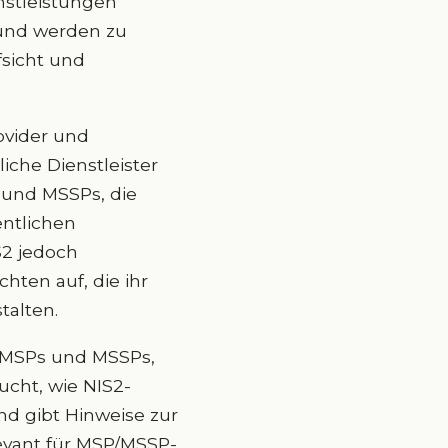
nstleistungen
 und werden zu
fsicht und
ovider und
iche Dienstleister
s und MSSPs, die
ntlichen
S2 jedoch
hten auf, die ihr
alten.
r MSPs und MSSPs,
ucht, wie NIS2-
nd gibt Hinweise zur
levant für MSP/MSSP-