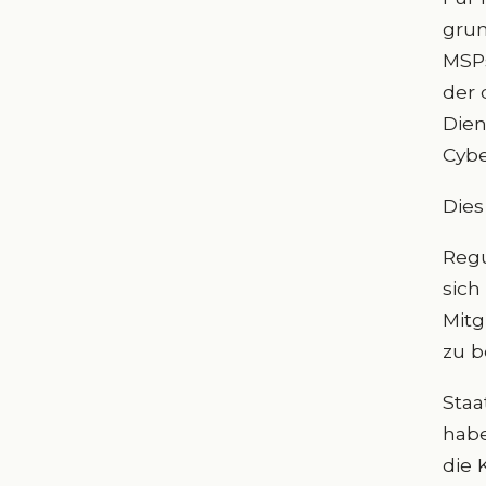
grun
MSPs
der 
Dien
Cybe
Dies
Regu
sich
Mitg
zu b
Staa
habe
die 