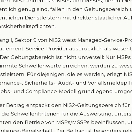
liert. NIS2 ändert das: MSPs und MSSPs, deren Die
ntlich genug sind, fallen in den Geltungsbereich
ntlichen Dienstleistern mit direkter staatlicher Au
rsicherheitspflichten.
ng I, Sektor 9 von NIS2 weist Managed-Service-Pr
gement-Service-Provider ausdrücklich als wesentl
 Der Geltungsbereich ist nicht universell: Nur MSP
immte Schwellenwerte erreichen, werden zu wese
stleistern. Für diejenigen, die es werden, erlegt NI
rnance-, Sicherheits-, Audit- und Vorfallsmeldepflic
iebs- und Compliance-Modell grundlegend umgest
er Beitrag entpackt den NIS2-Geltungsbereich fü
t die Schwellenkriterien für die Ausweisung, unters
chten den Betrieb von MSPs/MSSPs beeinflussen, u
liance-Bereitschaft. Der Beitrag ist besonders re