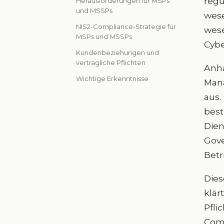
regu
Herausforderungen für MSPs
und MSSPs
wese
NIS2-Compliance-Strategie für
wese
MSPs und MSSPs
Cybe
Kundenbeziehungen und
vertragliche Pflichten
Anha
Wichtige Erkenntnisse
Mana
aus.
best
Dien
Gove
Betr
Dies
klär
Pfli
Comp