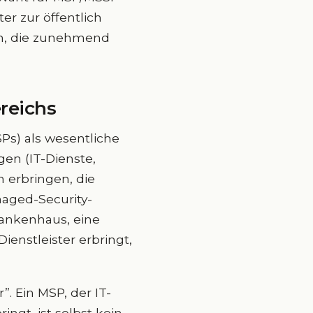
r zur öffentlich
den, die zunehmend
reichs
Ps) als wesentliche
en (IT-Dienste,
 erbringen, die
naged-Security-
Krankenhaus, eine
enstleister erbringt,
”. Ein MSP, der IT-
ngt, ist selbst kein