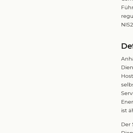
Führ
regu
NIS2
De
Anha
Dien
Host
selb
Serv
Ener
ist 
Der 
Dien