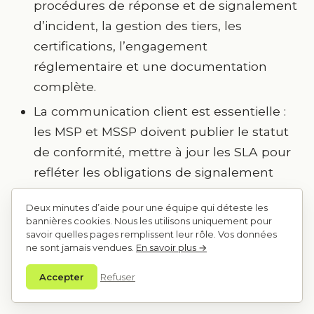
procédures de réponse et de signalement
d’incident, la gestion des tiers, les
certifications, l’engagement
réglementaire et une documentation
complète.
La communication client est essentielle :
les MSP et MSSP doivent publier le statut
de conformité, mettre à jour les SLA pour
refléter les obligations de signalement
d’incident, fournir des preuves d’audit et
Deux minutes d’aide pour une équipe qui déteste les
clarifier les responsabilités en cas
bannières cookies. Nous les utilisons uniquement pour
d’incident.
savoir quelles pages remplissent leur rôle. Vos données
ne sont jamais vendues.
En savoir plus →
Accepter
Refuser