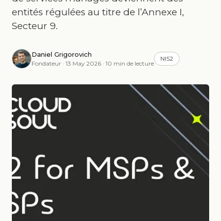
entités régulées au titre de l’Annexe I,
Secteur 9.
Daniel Grigorovich
NIS2
Fondateur · 13 May 2026 · 10 min de lecture