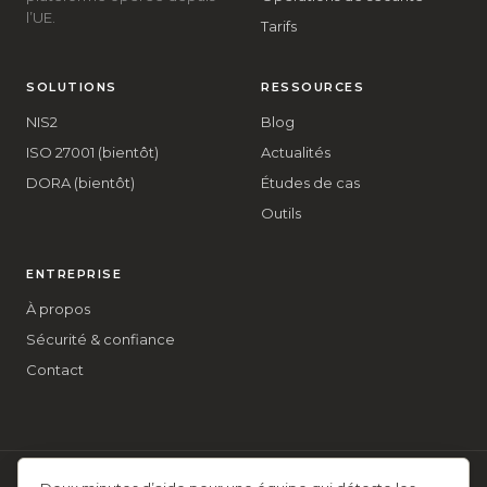
l’UE.
Tarifs
SOLUTIONS
RESSOURCES
NIS2
Blog
ISO 27001 (bientôt)
Actualités
DORA (bientôt)
Études de cas
Outils
ENTREPRISE
À propos
Sécurité & confiance
Contact
Conditions
·
Confidentialité
·
Remboursement
·
Usage acceptable
·