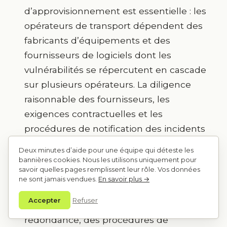
d’approvisionnement est essentielle : les
opérateurs de transport dépendent des
fabricants d’équipements et des
fournisseurs de logiciels dont les
vulnérabilités se répercutent en cascade
sur plusieurs opérateurs. La diligence
raisonnable des fournisseurs, les
exigences contractuelles et les
procédures de notification des incidents
sont essentielles.
Deux minutes d’aide pour une équipe qui déteste les
bannières cookies. Nous les utilisons uniquement pour
La réponse aux incidents doit équilibrer
savoir quelles pages remplissent leur rôle. Vos données
un rétablissement rapide et un
ne sont jamais vendues.
En savoir plus →
confinement sûr. Les opérateurs de
Accepter
Refuser
transport doivent maintenir la
redondance, des procédures de