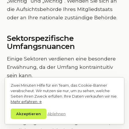
„wichtig“ und „wichtig“. Wenden Sie sich an
die Aufsichtsbehörde Ihres Mitgliedstaats
oder an Ihre nationale zuständige Behörde.
Sektorspezifische
Umfangsnuancen
Einige Sektoren verdienen eine besondere
Erwähnung, da der Umfang kontraintuitiv
sein kann.
Zwei Minuten Hilfe für ein Team, das Cookie-Banner
Energie: NIS2 deckt Elektrizität, Öl, Gas,
verabscheut. Wir nutzen sie nur, um zu sehen, welche
Seiten ihren Zweck erfüllen. Ihre Daten verkaufen wir nie.
Fernwärme/-kühlung und Wasserstoff ab.
Mehr erfahren →
Die Teilsektoren variieren jedoch. Ein
Mikronetzbetreiber, der die Definition von
Akzeptieren
Ablehnen
Versorgung oder Verteilung nicht erfüllt, fällt