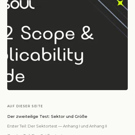
AUF DIESER SEITE
Der zweiteilige Test: Sektor und Größe
Erster Teil: Der Sektortest — Anhang I und Anhang II