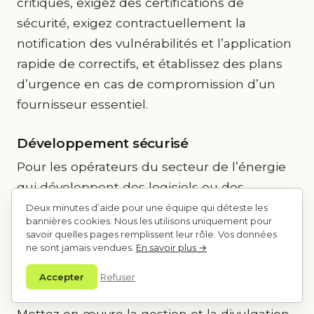
critiques, exigez des certifications de
sécurité, exigez contractuellement la
notification des vulnérabilités et l’application
rapide de correctifs, et établissez des plans
d’urgence en cas de compromission d’un
fournisseur essentiel.
Développement sécurisé
Pour les opérateurs du secteur de l’énergie
qui développent des logiciels ou des
microprogrammes personnalisés:
Deux minutes d’aide pour une équipe qui déteste les
bannières cookies. Nous les utilisons uniquement pour
savoir quelles pages remplissent leur rôle. Vos données
Exiger des pratiques de développement
ne sont jamais vendues.
En savoir plus →
sécurisées (codage sécurisé, révision du
Accepter
Refuser
code, tests).
Mettez en œuvre la gestion et la divulgation