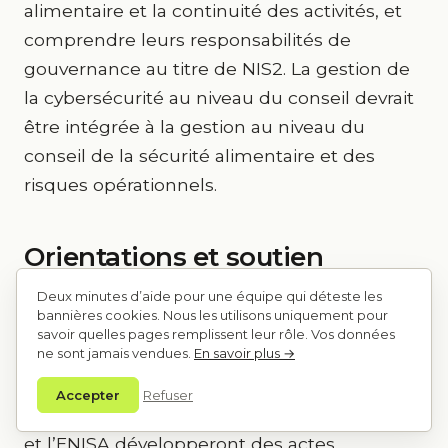
alimentaire et la continuité des activités, et
comprendre leurs responsabilités de
gouvernance au titre de NIS2. La gestion de
la cybersécurité au niveau du conseil devrait
être intégrée à la gestion au niveau du
conseil de la sécurité alimentaire et des
risques opérationnels.
Orientations et soutien
sectoriels
Deux minutes d’aide pour une équipe qui déteste les
bannières cookies. Nous les utilisons uniquement pour
Compte tenu de la nouveauté de
savoir quelles pages remplissent leur rôle. Vos données
ne sont jamais vendues.
En savoir plus →
l’application de NIS2 au secteur alimentaire,
de nombreuses entreprises alimentaires
Accepter
Refuser
recherchent des orientations. La Commission
et l’ENISA développeront des actes