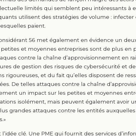
llectuelle limités qui semblent peu intéressants à 
quants utilisent des stratégies de volume : infecter
 lesquelles paient.
onsidérant 56 met également en évidence un deuxi
 petites et moyennes entreprises sont de plus en pl
taques contre la chaîne d’approvisionnement en ra
res de gestion des risques de cybersécurité et de
s rigoureuses, et du fait qu’elles disposent de res
tées. De telles attaques contre la chaîne d’approv
ement un impact sur les petites et moyennes entre
ations isolément, mais peuvent également avoir un
lus grandes attaques contre les entités auxquelles 
s.»
t l’idée clé. Une PME qui fournit des services d’in