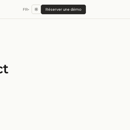
FR
Réserver une démo
▾
ct