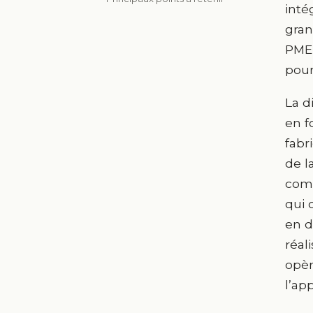
inté
gran
PME 
pour
La d
en f
fabr
de l
comp
qui 
en d
réal
opèr
l’ap