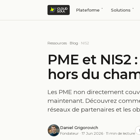
Plateforme
Solutions
Ressources
·
Blog
· NIS2
PME et NIS2 
hors du champ
Les PME non directement couve
maintenant. Découvrez commen
réseaux de partenaires et les obl
Daniel Grigorovich
Fondateur · 17 Jun 2026 · 11 min de lecture