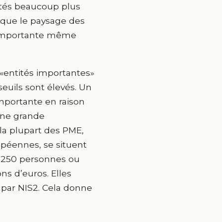
ités beaucoup plus
lique le paysage des
t importante même
s «entités importantes»
 seuils sont élevés. Un
mportante en raison
 Une grande
la plupart des PME,
opéennes, se situent
e 250 personnes ou
ons d’euros. Elles
 par NIS2. Cela donne