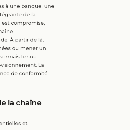
ées à une banque, une
tégrante de la
ME est compromise,
chaîne
e. À partir de là,
onnées ou mener un
désormais tenue
rovisionnement. La
ence de conformité
e la chaîne
entielles et