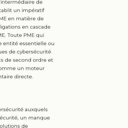
’intermédiaire de
établit un impératif
 PME en matière de
ligations en cascade
ME. Toute PME qui
 entité essentielle ou
ues de cybersécurité
ets de second ordre et
2 comme un moteur
aire directe.
bersécurité auxquels
ersécurité, un manque
solutions de