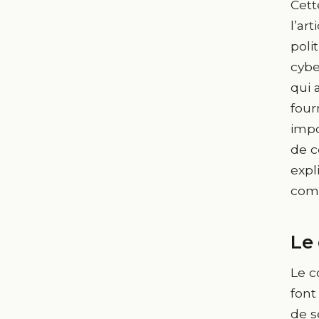
Cett
l’ar
poli
cybe
qui 
four
impo
de c
expl
comm
Le
Le c
font
de s