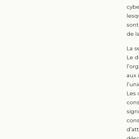
cybe
lesq
sont
de l
La s
Le d
l’or
aux 
l’un
Les 
cons
sign
cons
d’at
déso