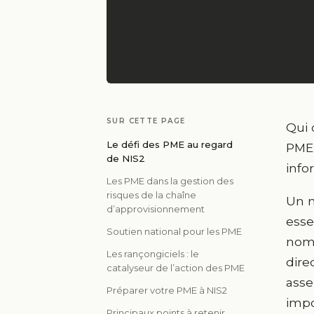
SUR CETTE PAGE
Qui 
Le défi des PME au regard
PME,
de NIS2
info
Les PME dans la gestion des
risques de la chaîne
Un m
d’approvisionnement
esse
Soutien national pour les PME
nomb
Les rançongiciels : le
dire
catalyseur de l’action des PME
asse
Préparer votre PME à NIS2
impo
Principaux points à retenir