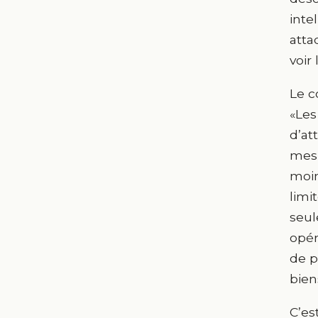
inte
atta
voir
Le c
«Les
d’at
mesu
moin
limi
seul
opér
de p
bien
C’es