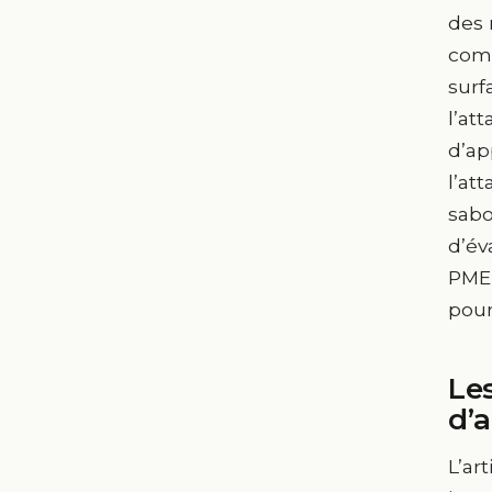
des 
comp
surf
l’at
d’ap
l’at
sabo
d’év
PME,
pour
Les
d’
L’ar