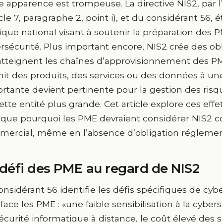
e apparence est trompeuse. La directive NIS2, par l
ticle 7, paragraphe 2, point i), et du considérant 56, 
tique national visant à soutenir la préparation des
rsécurité. Plus important encore, NIS2 crée des ob
atteignent les chaînes d’approvisionnement des P
nit des produits, des services ou des données à une
rtante devient pertinente pour la gestion des risq
ette entité plus grande. Cet article explore ces eff
ique pourquoi les PME devraient considérer NIS
ercial, même en l’absence d’obligation réglement
 défi des PME au regard de NIS2
onsidérant 56 identifie les défis spécifiques de cy
 face les PME : «une faible sensibilisation à la cyb
écurité informatique à distance, le coût élevé des 