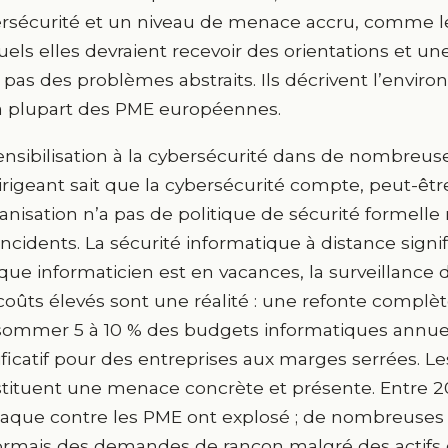
rsécurité et un niveau de menace accru, comme le
uels elles devraient recevoir des orientations et un
 pas des problèmes abstraits. Ils décrivent l’envi
a plupart des PME européennes.
ensibilisation à la cybersécurité dans de nombreus
irigeant sait que la cybersécurité compte, peut-ê
ganisation n’a pas de politique de sécurité formelle
incidents. La sécurité informatique à distance signi
ique informaticien est en vacances, la surveillance de
coûts élevés sont une réalité : une refonte complèt
ommer 5 à 10 % des budgets informatiques annuel
ificatif pour des entreprises aux marges serrées. Le
tituent une menace concrète et présente. Entre 20
taque contre les PME ont explosé ; de nombreuses
rmais des demandes de rançon malgré des actifs 