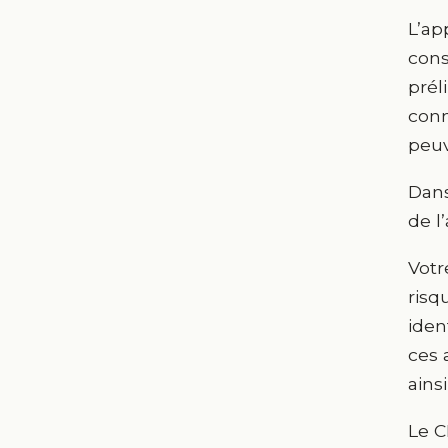
L’ap
cons
prél
conn
peuv
Dans
de l
Votr
risq
iden
ces 
ains
Le C