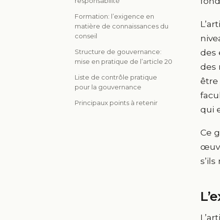
fon
responsabilité
Formation: l’exigence en
L’ar
matière de connaissances du
conseil
nive
des 
Structure de gouvernance:
mise en pratique de l’article 20
des 
Liste de contrôle pratique
être
pour la gouvernance
facu
Principaux points à retenir
qui 
Ce g
œuvr
s’il
L’e
L’ar