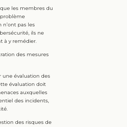
e que les membres du
n problème
n n’ont pas les
ersécurité, ils ne
t à y remédier.
stration des mesures
r une évaluation des
tte évaluation doit
es menaces auxquelles
entiel des incidents,
ité.
stion des risques de