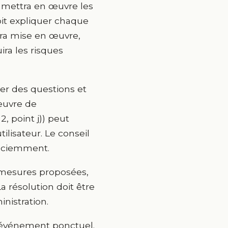
é mettra en œuvre les
doit expliquer chaque
era mise en œuvre,
ra les risques
er des questions et
œuvre de
2, point j)) peut
tilisateur. Le conseil
sciemment.
s mesures proposées,
a résolution doit être
nistration.
n événement ponctuel.