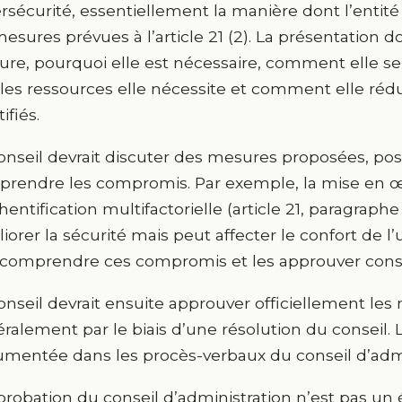
rsécurité, essentiellement la manière dont l’entit
mesures prévues à l’article 21 (2). La présentation 
re, pourquoi elle est nécessaire, comment elle s
les ressources elle nécessite et comment elle rédui
ifiés.
onseil devrait discuter des mesures proposées, pos
rendre les compromis. Par exemple, la mise en 
thentification multifactorielle (article 21, paragraphe 
iorer la sécurité mais peut affecter le confort de l’u
 comprendre ces compromis et les approuver con
onseil devrait ensuite approuver officiellement le
ralement par le biais d’une résolution du conseil. L
mentée dans les procès-verbaux du conseil d’admi
probation du conseil d’administration n’est pas u