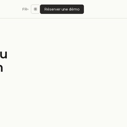
FR
Réserver une démo
▾
au
n