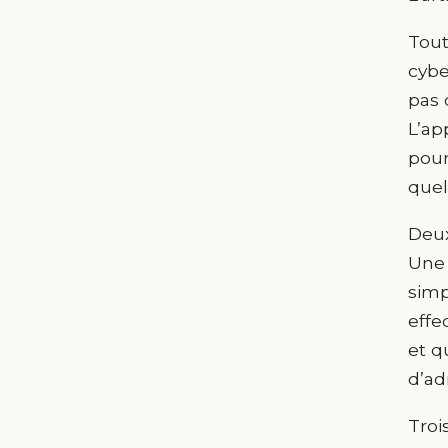
Tout
cybe
pas 
L’ap
pour
quel
Deux
Une 
simp
effe
et q
d’ad
Troi