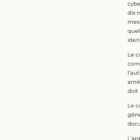
cybe
dix 
mesu
quel
ident
Le c
comp
l’au
amél
doit
Le c
géné
docu
L’ap