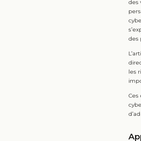
des v
pers
cybe
s’ex
des 
L’ar
dire
les 
impo
Ces 
cybe
d’ad
Ap