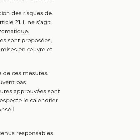
tion des risques de
cle 21. Il ne s’agit
tomatique.
es sont proposées,
t mises en œuvre et
e de ces mesures.
euvent pas
esures approuvées sont
especte le calendrier
onseil
 tenus responsables